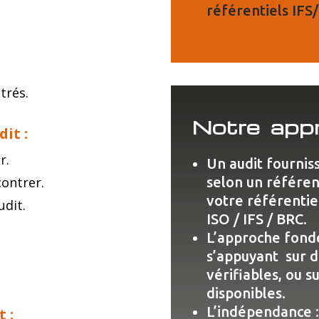
référentiels IFS
trés.
Notre app
it :
r.
Un audit fourniss
selon un référen
ontrer.
votre référentie
udit.
ISO / IFS / BRC.
L’approche fondé
s’appuyant sur d
vérifiables, ou s
disponibles.
L’indépendance : 
 :