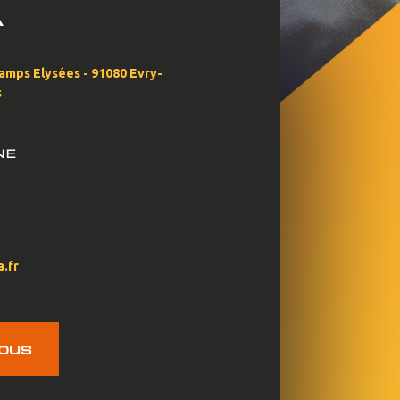
A
E
hamps Elysées - 91080 Evry-
s
NE
.fr
ous