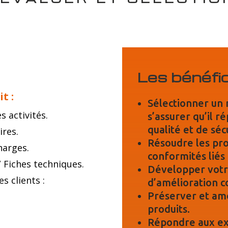
Les bénéfi
t :
Sélectionner un 
s activités.
s’assurer qu’il 
qualité et de séc
ires.
Résoudre les pr
harges.
conformités liés 
/ Fiches techniques.
Développer votr
s clients :
d’amélioration c
Préserver et amé
produits.
Répondre aux ex