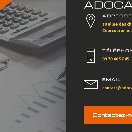
ADOC
ADRESS
10 allée des c
Courcouronne
TÉLÉPHO
09 70 40 57 45
EMAIL
contact@adoca
Contactez-n