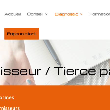
Accueil
Conseil
Diagnostic
Formatio
Espace client
isseur / Tierce p
formes
rnisseurs