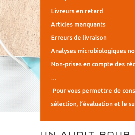
Livreurs en retard
Articles manquants
Erreurs de livraison
Analyses microbiologiques no
Non-prises en compte des ré
…
Pour vous permettre de const
sélection, l’évaluation et le s
UN AUDIT POUR