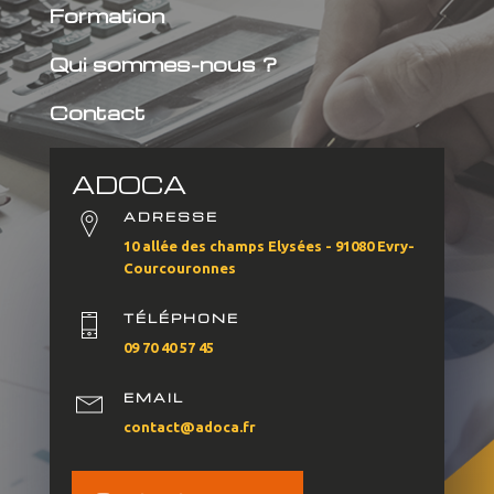
Formation
Qui sommes-nous ?
Contact
ADOCA
ADRESSE
10 allée des champs Elysées - 91080 Evry-
Courcouronnes
TÉLÉPHONE
09 70 40 57 45
EMAIL
contact@adoca.fr